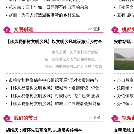
怀。退役不褪色，加入兵峰应急救援
苑云森：三十年如一日照顾不能自理的弟弟
【校园文
队2019年，张鹏因为家庭原因从辅警
神”——
赵丽：为病人打造温暖港湾的乡村医生
夏有“趣
岗位辞职独立创业，偶然间在朋友圈
彩校园文
看见肥城市兵峰应急救援队招募信
文明创建
>> 更多
桃都
息，作为一名退役军人，这激起了他
【移风易俗树文明乡风】以文明乡风建设激活乡村全
安临站镇
参加的斗志。肥城市兵峰应急救援队
面振兴内生动力
效
是一个公益性的救援组织，好多时候
乡风文明，关乎乡村振兴的成
需要张鹏放下手里的生意，第一时间
色，连接着亿万农民的精神福祉。日
奔赴现场。张鹏毫无怨言，充分发挥
前召开的中央农村工作会议也再次强
部队学到的专业知识，发扬退役军
调深入实施文明乡风建设工程，持续
人“退役不褪色”的精神，积极投身于
市粮食和物资储备中心组织开展“反对浪费崇尚节
市自然资
推进农村移风易俗。乡村全面振兴，
各种救援行动，搜寻走失者、山地救
约”主题宣传活动
市工作
【移风易俗树文明乡风】肥城市：道德评议 “评议”
既要让亿万农民“口袋”鼓起来，也要
汶阳镇：
援、水域救援都留下了他的身影，成
新风尚 移风易俗 “易” 出幸福感
让其“脑袋”富起来，让乡村在时代变
【移风易俗树文明乡风】村规民约 “活” 起来 肥城
孙伯镇东
为了大家心目中的“平凡英雄”。
迁中留住根脉与乡愁。这种创新载
移风易俗 “新” 起来
【移风易俗树文明乡风】肥城：红白理事会赋能移
孙伯镇：
体、树立标杆、融入生活的思想引
风易俗 奏响文明新风主旋律
领，并不是空洞的说教，而是与农民
我们的节日
>> 更多
视频
的生活实践、情感体验紧密结合，在
胡维庆：缅怀先烈寄哀思 志愿服务传精神
文明肥城 
潜移默化中强化了村民的集体意识与