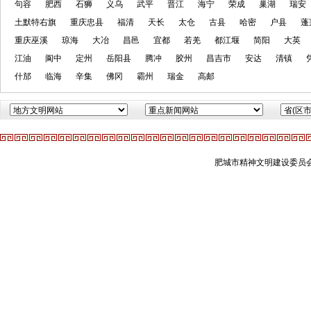
句容
肥西
石狮
义乌
武平
晋江
海宁
荣成
巢湖
瑞安
土默特右旗
重庆忠县
福清
天长
太仓
古县
哈密
户县
蓬
重庆巫溪
琼海
大冶
昌邑
宜都
若羌
都江堰
简阳
大英
江油
阆中
定州
岳阳县
腾冲
胶州
昌吉市
安达
清镇
什邡
临海
辛集
佛冈
霸州
瑞金
高邮
肥城市精神文明建设委员会