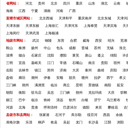
省网站：
河北
贵州
北京
四川
重庆
山东
湖北
云南
海南
江西
宁夏
湖南
河南
广西
直辖市城区网站：
北京西城
天津和平
重庆南岸
北京东城
天津河
天津东丽
天津东丽
上海徐汇
天津河东
上海奉贤
天津滨海
天
上海闵行
天津武清
上海杨浦
地级市网站：
武汉
铜陵
东营
合肥
威海
西安
绍兴
芜湖
鞍山
株洲
扬州
中山
包头
成都
晋城
苏州
无锡
淮北
淄博
烟台
石家庄
沈阳
濮阳
莱芜
唐山
遵义
绵阳
许
三明
宜昌
嘉峪关
江门
常德
石嘴山
南京
贵阳
宿州
岳阳
吉林市
镇江
郑州
济南
大庆
泰州
曲靖
庆阳
漳
盘锦
廊坊
潮州
伊春
安顺
韶关
赣州
拉萨
西宁
孝义
三门峡
朔州
满洲里
临汾
商丘
昆明
景德镇
南阳
延安
朝阳
衡阳
驻马店
吴忠
三门峡
朔州
克拉玛依
大庆
邯郸
丽江
巴中
临汾
铁岭
清远
钦州
白银
济宁
乌兰察布
河源
北海
贵港
呼和浩特
巴彦淖尔
德阳
来宾
攀枝花
吉
县级市和县网站：
张家港
石河子
库尔勒
绥芬河
西昌
余姚
准格尔旗
乐清
桐庐
攸县
吴起
龙门
长沙县
江阴
浏阳