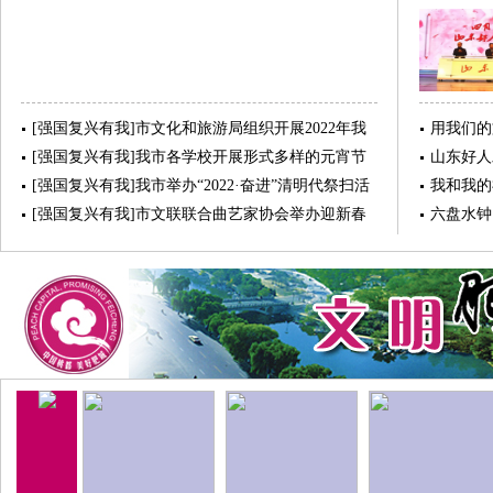
主人翁精神，为文明乡风建设奠定了
坚实的思想根基。文明乡风建设是提
振乡村精气神的关键工程。它唤醒农
民主人翁意识，让核心价值扎根乡
土、浸润民心，以数字技术为翼焕活
[强国复兴有我]市文化和旅游局组织开展2022年我
用我们的
乡土文化，用刚柔并济的治理筑牢根
们的节日·端午节“粽香伴书香 浓浓端午情”阅读体
[强国复兴有我]我市各学校开展形式多样的元宵节
山东好人
验活动
基，锚定物质与精神富足双提升，激
系列主题活动
[强国复兴有我]我市举办“2022·奋进”清明代祭扫活
我和我的
活乡村持久活力。
动
[强国复兴有我]市文联联合曲艺家协会举办迎新春
六盘水钟
联欢晚会暨首届曲艺展演活动