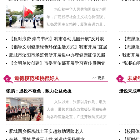
仪式
显巾帼风
为庆祝中华人民共和国成立74周
年，广泛践行社会主义核心价值观，
弘扬爱国主义精神，凝聚奋进力量，
10月 7日上午，肥城市税务局举行升
【反对浪费 崇尚节约】我市各幼儿园开展“反对浪
【志愿服
国旗仪式。在雄壮的国歌声中，五星
费 崇尚节约”主题教育活动
活动走进
【倡导文明健康绿色环保生活方式】我市开展“宜居
红旗冉冉升起，全体税务干部整齐列
【志愿服
靓家园 健康新生活”第35个爱国卫生月活动
活动
队，庄严肃立，向国旗行注目礼，齐
肥城市汶阳市场监管所开展集中办理健康证便民服
我市开展
声高唱国歌，表达了对祖国的深情祝
务工作
【文明单位创建】市委宣传部开展学习宣传贯彻党
“弘扬自
福和无限敬意，展示了肥城税务人勇
的二十大精神系列活动
公司联合
动
于担当、砥砺奋进的良好精神风貌。
道德模范和桃都好人
>> 更多
未成
此次升旗仪式，是一次成功的社会主
张鹏：退役不褪色，致力公益救援
漫说未成
义价值观教育活动，增强了全体税务
干部职工的爱国情感和民族自豪感，
入队以来，张鹏以身作则、敢为
激发全体税务干部以更加饱满的热情
人先，带领兵峰应急救援队员积极参
和更加务实的作风积极投身税收事
与各种应急处置，广泛开展防灾减灾
业。
志愿服务活动，用实际行动践行
肥城回乡探亲战士王庆超救助遇险老人
【校园体
了“对党忠诚、纪律严明、赴汤蹈
这所学校
辛芹：重情尽孝三十载 孝道传承扬四方
火、竭诚为民”的宗旨意识和为民情
【新时代