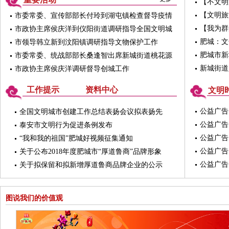
请收好！
【不文明
游需警钟
【文明旅
市委常委、宣传部部长付玲到湖屯镇检查督导疫情
做起！
防控和安全生产工作
【我为群
市政协主席侯庆洋到仪阳街道调研指导全国文明城
心
市创建和卫生城市复审工作
肥城：文
市领导韩立新到汶阳镇调研指导文物保护工作
生活
肥城市新
市委常委、统战部部长桑逢智出席新城街道桃花源
理“新模式
社区共驻共建联席会
新城街道
市政协主席侯庆洋调研督导创城工作
工作提示
资料中心
文明
公益广告
全国文明城市创建工作总结表扬会议拟表扬先
进集体名单 公示
公益广告
泰安市文明行为促进条例发布
公益广告
“我和我的祖国”肥城好视频征集通知
公益广告
关于公布2018年度肥城市“厚道鲁商”品牌形象
榜上榜企业名单的通知
公益广告
关于拟保留和拟新增厚道鲁商品牌企业的公示